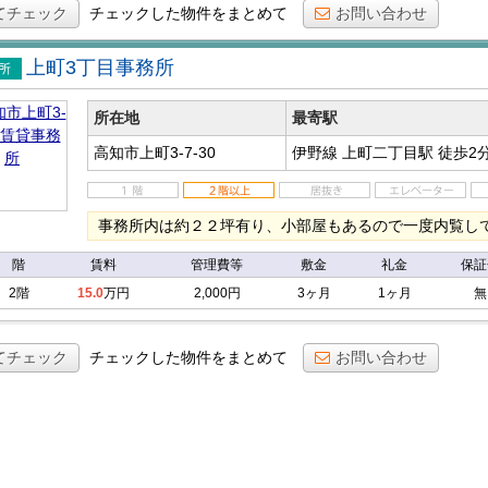
てチェック
チェックした物件をまとめて
お問い合わせ
上町3丁目事務所
事務
所在地
最寄駅
高知市上町3-7-30
伊野線 上町二丁目駅
徒歩2
事務所内は約２２坪有り、小部屋もあるので一度内覧し
階
賃料
管理費等
敷金
礼金
保証
2階
15.0
万円
2,000円
3ヶ月
1ヶ月
無
てチェック
チェックした物件をまとめて
お問い合わせ