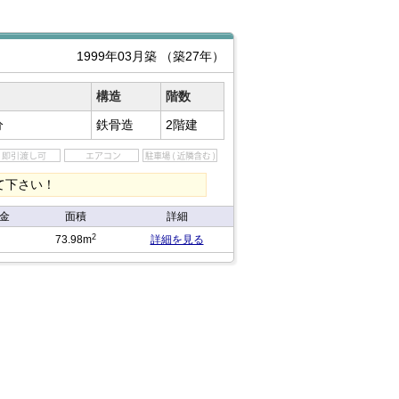
1999年03月築
（築27年）
構造
階数
分
鉄骨造
2階建
て下さい！
金
面積
詳細
2
73.98m
詳細を見る