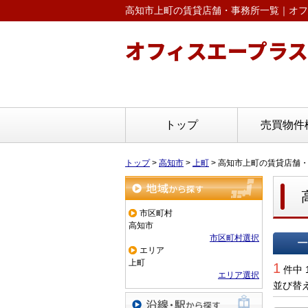
高知市上町の賃貸店舗・事務所一覧｜オフ
オフィスエープラス
トップ
売買物件
トップ
>
高知市
>
上町
>
高知市上町の賃貸店舗
地域から探す
市区町村
高知市
市区町村選択
エリア
一覧で
上町
1
件中 
エリア選択
並び替