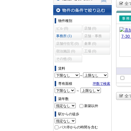
全
沿線・駅から探す
物件の条件で絞り込む
物件種別
賃貸
ビル (0)
店舗 (0)
所
事務所 (1)
店舗・事務
所 (0)
店舗付住宅 (0)
倉庫 (0)
宿泊施設 (0)
工場 (0)
その他 (0)
賃料
～
専有面積
坪数で検索
～
全
築年数
新築以外
駅からの徒歩
バス停からの時間を含む