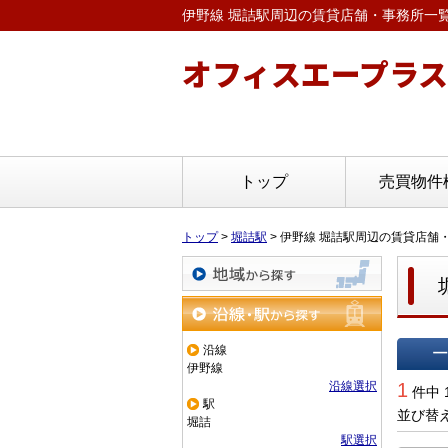
伊野線 堀詰駅周辺の賃貸店舗・事務所一
オフィスエープラス
トップ
売買物件
トップ
>
堀詰駅
>
伊野線 堀詰駅周辺の賃貸店舗
地域から探す
沿線・駅から探す
沿線
伊野線
一覧で
沿線選択
1
件中 
駅
並び替
堀詰
駅選択