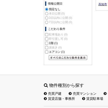
情報公開日
高知市
指定なし
本日公開
(0)
3日以内に公開
(0)
7日以内に公開
(0)
こだわり条件
駐車場あり
(0)
即引渡し可
(0)
1階
(1)
居抜き
(0)
エアコン
(1)
すべてのこだわり条件を見る
物件種別から探す
売買戸建
売買マンション
賃貸店舗・事務所
賃貸駐車場