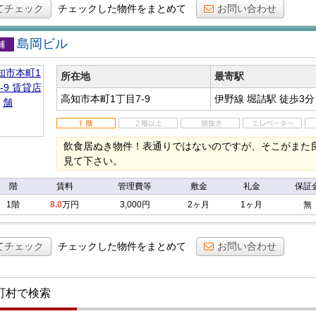
てチェック
チェックした物件をまとめて
お問い合わせ
島岡ビル
店舗
所在地
最寄駅
高知市本町1丁目7-9
伊野線 堀詰駅
徒歩3分
飲食居ぬき物件！表通りではないのですが、そこがまた
見て下さい。
階
賃料
管理費等
敷金
礼金
保証
1階
8.0
万円
3,000円
2ヶ月
1ヶ月
無
てチェック
チェックした物件をまとめて
お問い合わせ
町村で検索