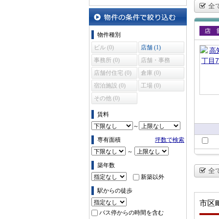
全
物件の条件で絞り込む
物件種別
賃貸
ビル (0)
店舗 (1)
事務所 (0)
店舗・事務
所 (0)
店舗付住宅 (0)
倉庫 (0)
宿泊施設 (0)
工場 (0)
その他 (0)
賃料
～
専有面積
坪数で検索
～
築年数
全
新築以外
駅からの徒歩
市区
バス停からの時間を含む