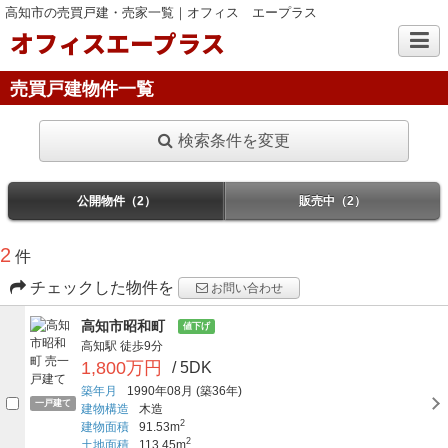
高知市の売買戸建・売家一覧｜オフィス エープラス
オフィスエープラス
売買戸建物件一覧
検索条件を変更
公開物件（2）
販売中（2）
2
件
チェックした物件を
お問い合わせ
高知市昭和町
値下げ
高知駅
徒歩9分
1,800万円
/ 5DK
築年月
1990年08月
(築36年)
一戸建て
建物構造
木造
2
建物面積
91.53m
2
土地面積
113.45m