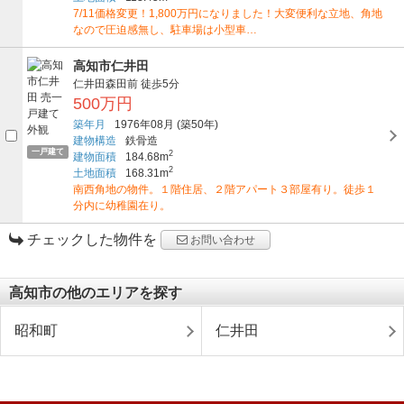
7/11価格変更！1,800万円になりました！大変便利な立地、角地
なので圧迫感無し、駐車場は小型車…
高知市仁井田
仁井田森田前
徒歩5分
500万円
築年月
1976年08月
(築50年)
建物構造
鉄骨造
一戸建て
2
建物面積
184.68m
2
土地面積
168.31m
南西角地の物件。１階住居、２階アパート３部屋有り。徒歩１
分内に幼稚園在り。
チェックした物件を
お問い合わせ
高知市の他のエリアを探す
昭和町
仁井田