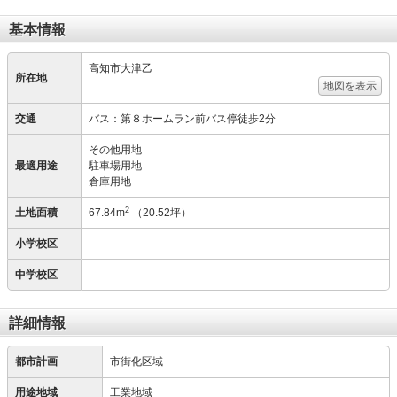
基本情報
高知市大津乙
所在地
地図を表示
交通
バス：第８ホームラン前バス停徒歩2分
その他用地
最適用途
駐車場用地
倉庫用地
2
土地面積
67.84m
（20.52坪）
小学校区
中学校区
詳細情報
都市計画
市街化区域
用途地域
工業地域