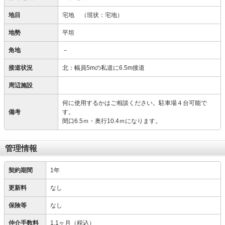
地目
宅地
（現状：宅地）
地勢
平坦
角地
－
接道状況
北：幅員5mの私道に6.5m接道
周辺施設
何に使用するかはご相談ください。駐車場４台可能で
備考
す。
間口6.5ｍ・奥行10.4ｍになります。
管理情報
契約期間
1年
更新料
なし
保険等
なし
仲介手数料
1.1ヶ月（税込）